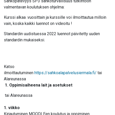
Sähköpätevyys SP3 sähköturvallisuus tutkintoon
valmentavan koulutuksen ohjelma:
Kurssi alkaa .vuosittain ja kurssille voi ilmoittautua milloin
vain, koska kaikki luennot on videoitu !
Standardin uudistuessa 2022 luennot päivitetty uuden
standardin mukaiseksi.
Katso
ilmoittautuminen
https://sahkoalapalvelusiermala.fi/
tai
Alareunassa
1. Oppimisaiheena lait ja asetukset
tai Alareunassa
1. viikko
Kirjautuminen MOODLEen koulutus ja oppiminen