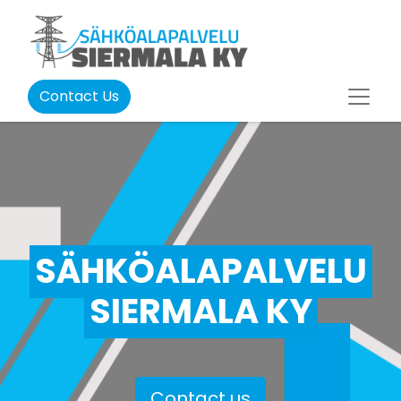
Contact Us
SÄHKÖALAPALVELU
SIERMALA KY
Contact us